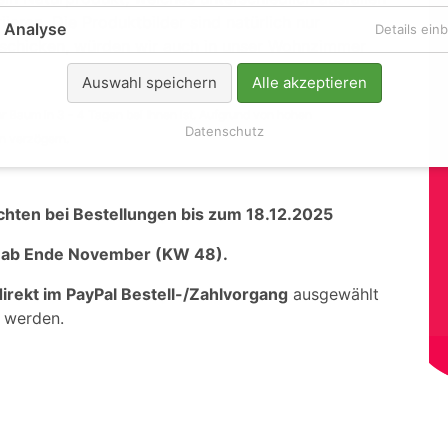
ieren. Die Produktbilder sind natürlich nur
Analyse
Details ein
rschicken, würden wir auch in unser Wohnzimmer
Auswahl speichern
Alle akzeptieren
hr Baum in 3 - 4 Tagen bei Ihnen ist. Aufgrund von hohen
Datenschutz
n verzögern.
chten bei Bestellungen bis zum 18.12.2025
t ab Ende November (KW 48).
direkt im PayPal Bestell-/Zahlvorgang
ausgewählt
werden.