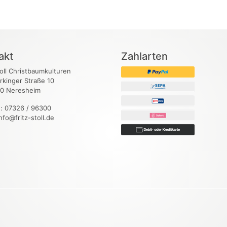
akt
Zahlarten
toll Christbaumkulturen
rkinger Straße 10
0 Neresheim
n: 07326 / 96300
info@fritz-stoll.de