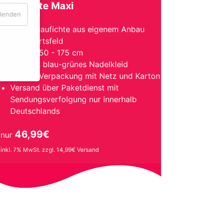
Blaufichte Maxi
blenden
Echte Blaufichte aus eigenem Anbau
vom Härtsfeld
Größe 150 - 175 cm
schönes blau-grünes Nadelkleid
sichere Verpackung mit Netz und Karton
Versand über Paketdienst mit
Sendungsverfolgung nur innerhalb
Deutschlands
46,99€
nur
inkl. 7% MwSt. zzgl. 14,99€ Versand