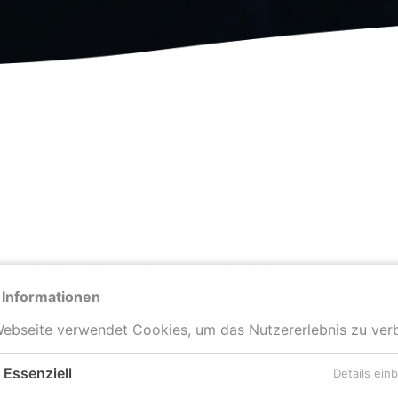
n alle Ehre. Denn er ist unsere „Große“ unter den
 Informationen
 das Highlight in jedem Wohnzimmer. Strahlende
ie feiern ein unvergessliches Weihnachtsfest. Bei
ebseite verwendet Cookies, um das Nutzererlebnis zu ver
erade bei Kindern, aber sie behält ihre Nadeln bis
Essenziell
Details ein
n Naturprodukt, welches unterschiedlich ausfallen