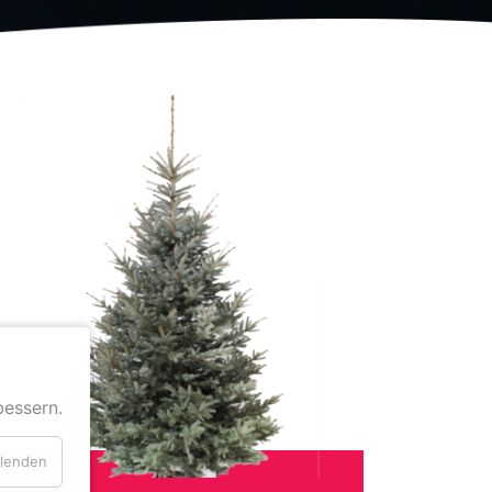
bessern.
blenden