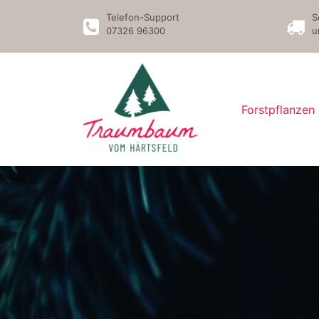
Telefon-Support
S
07326 96300
u
Forstpflanzen