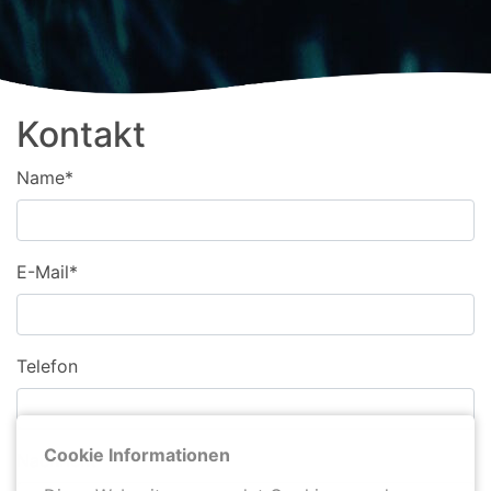
Kontakt
Pflichtfeld
Name
*
Pflichtfeld
E-Mail
*
Telefon
Cookie Informationen
Pflichtfeld
Nachricht
*