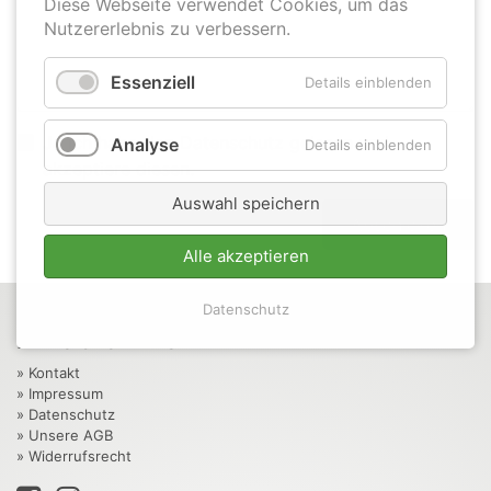
Diese Webseite verwendet Cookies, um das
Nutzererlebnis zu verbessern.
Essenziell
Details einblenden
Ja ich habe den Datenschutz gelesen und
Analyse
Details einblenden
akzeptiere diesen.
Auswahl speichern
Abschicken
Alle akzeptieren
Datenschutz
Hilfreiche Links
»
Kontakt
»
Impressum
»
Datenschutz
»
Unsere AGB
»
Widerrufsrecht